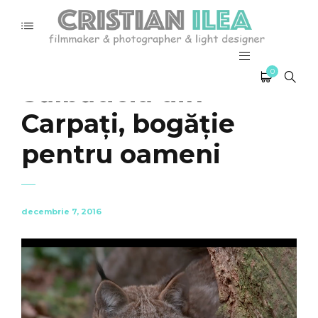
0
Sălbăticia din
Carpați, bogăție
pentru oameni
decembrie 7, 2016