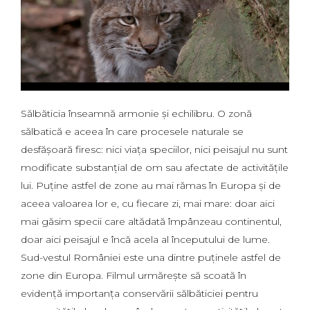
Sălbăticia înseamnă armonie și echilibru. O zonă
sălbatică e aceea în care procesele naturale se
desfășoară firesc: nici viața speciilor, nici peisajul nu sunt
modificate substanțial de om sau afectate de activitățile
lui. Puține astfel de zone au mai rămas în Europa și de
aceea valoarea lor e, cu fiecare zi, mai mare: doar aici
mai găsim specii care altădată împânzeau continentul,
doar aici peisajul e încă acela al începutului de lume.
Sud-vestul României este una dintre puținele astfel de
zone din Europa. Filmul urmărește să scoată în
evidenţă importanţa conservării sălbăticiei pentru