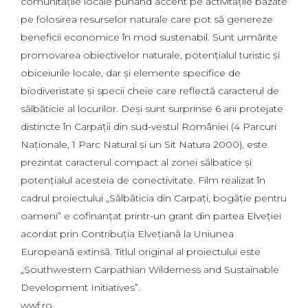
comunităţile locale punând accent pe activităţile bazate
pe folosirea resurselor naturale care pot să genereze
beneficii economice în mod sustenabil. Sunt urmărite
promovarea obiectivelor naturale, potenţialul turistic şi
obiceiurile locale, dar şi elemente specifice de
biodiveristate şi specii cheie care reflectă caracterul de
sălbăticie al locurilor. Deşi sunt surprinse 6 arii protejate
distincte în Carpații din sud-vestul României (4 Parcuri
Naţionale, 1 Parc Natural şi un Sit Natura 2000), este
prezintat caracterul compact al zonei sălbatice şi
potenţialul acesteia de conectivitate. Film realizat în
cadrul proiectului „Sălbăticia din Carpați, bogăție pentru
oameni” e cofinanțat printr-un grant din partea Elveției
acordat prin Contribuția Elvețiană la Uniunea
Europeană extinsă. Titlul original al proiectului este
„Southwestern Carpathian Wilderness and Sustainable
Development Initiatives”.
wwf.ro