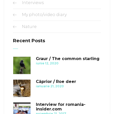
Interviews
My photo/video diary
Nature
Recent Posts
Graur / The common starling
iunie 12, 2020
Căprior / Roe deer
ianuarie 21, 2020
Interview for romania-
insider.com
noiembrie 21, 2017