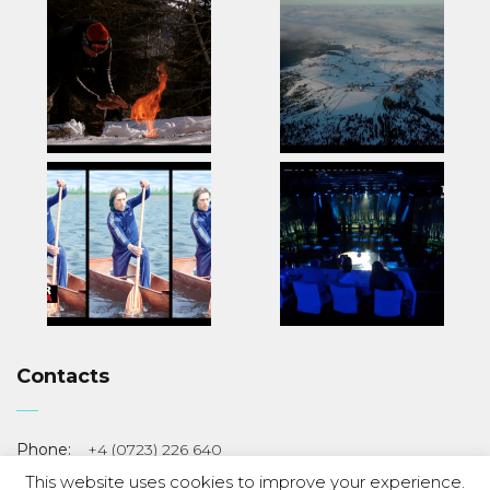
Contacts
Phone:
+4 (0723) 226 640
Email:
cristilealin(at)gmail.com
This website uses cookies to improve your experience.